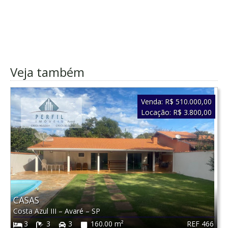
Veja também
Venda:
R$ 510.000,00
Locação:
R$ 3.800,00
CASAS
Costa Azul III
–
Avaré
–
SP
REF 466
3
3
3
160.00 m²