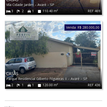
Vila Cidade Jardim
–
Avaré
–
SP
REF 469
3
2
1
110.40 m²
Venda:
R$ 280.000,00
CASAS
Parque Residencial Gilberto Filgueiras II
–
Avaré
–
SP
REF 436
2
1
1
120.00 m²