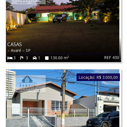
CASAS
–
Avaré
–
SP
REF 430
3
3
1
130.00 m²
Locação:
R$ 3.000,00