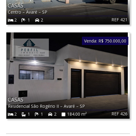
CASAS
Centro
–
Avaré
–
SP
REF 421
2
1
2
Venda:
R$ 750.000,00
CASAS
Residencial São Rogério II
–
Avaré
–
SP
REF 426
2
1
1
2
184.00 m²