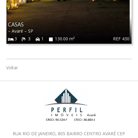
CASAS
–
Avaré
–
SP
REF 430
3
3
1
130.00 m²
Voltar
RUA RIO DE JANEIRO, 805 BAIRRO CENTRO AVARÉ CEP