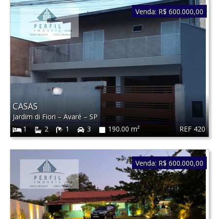
Venda:
R$ 600.000,00
CASAS
Jardim di Fiori
–
Avaré
–
SP
REF 420
1
2
1
3
190.00 m²
Venda:
R$ 600.000,00