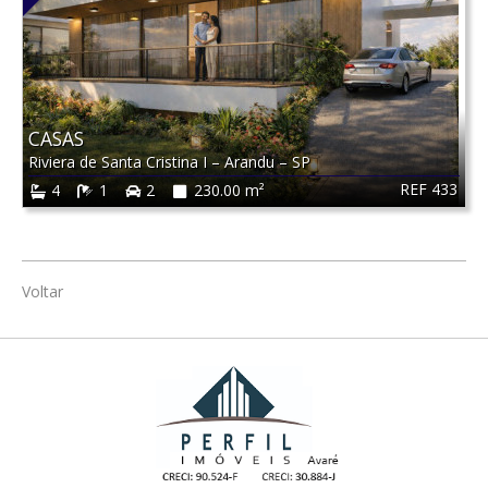
CASAS
Riviera de Santa Cristina I
–
Arandu
–
SP
REF 433
4
1
2
230.00 m²
Voltar