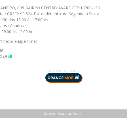
JANEIRO, 805 BAIRRO CENTRO AVARÉ CEP 18700-130
4-J / CRECI: 90.524-F Atendimento: de Segunda á Sexta
1:30 das 13:00 ás 17:00hrs
aos sábados :
 09:00 ás 12:00 hrs
@imobiliariaperfil.net
56
6524
WhatsApp
DESENVOLVIDO POR
© 2026 PERFIL IMÓVEIS.